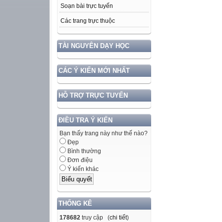
Soạn bài trực tuyến
Các trang trực thuộc
TÀI NGUYÊN DẠY HỌC
CÁC Ý KIẾN MỚI NHẤT
HỖ TRỢ TRỰC TUYẾN
ĐIỀU TRA Ý KIẾN
Bạn thấy trang này như thế nào?
Đẹp
Bình thường
Đơn điệu
Ý kiến khác
THỐNG KÊ
178682
truy cập (
chi tiết
)