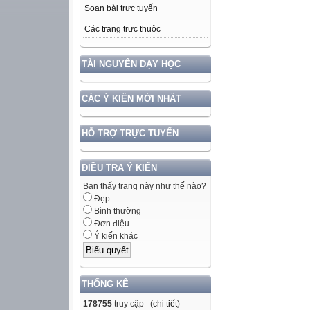
Soạn bài trực tuyến
Các trang trực thuộc
TÀI NGUYÊN DẠY HỌC
CÁC Ý KIẾN MỚI NHẤT
HỖ TRỢ TRỰC TUYẾN
ĐIỀU TRA Ý KIẾN
Bạn thấy trang này như thế nào?
Đẹp
Bình thường
Đơn điệu
Ý kiến khác
THỐNG KÊ
178755
truy cập (
chi tiết
)