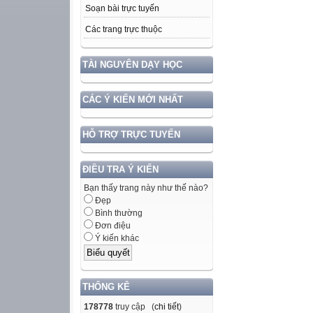
Soạn bài trực tuyến
Các trang trực thuộc
TÀI NGUYÊN DẠY HỌC
CÁC Ý KIẾN MỚI NHẤT
HỖ TRỢ TRỰC TUYẾN
ĐIỀU TRA Ý KIẾN
Bạn thấy trang này như thế nào?
Đẹp
Bình thường
Đơn điệu
Ý kiến khác
THỐNG KÊ
178778
truy cập (
chi tiết
)