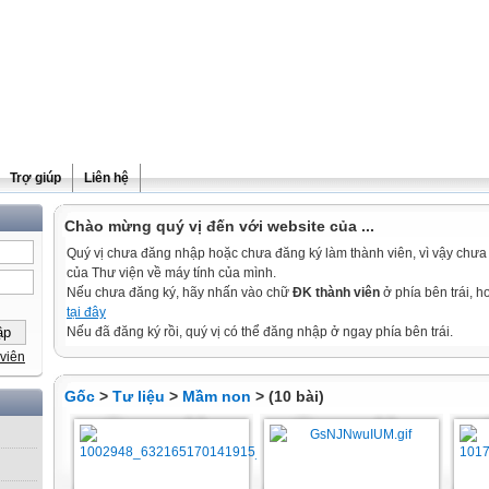
Trợ giúp
Liên hệ
Chào mừng quý vị đến với website của ...
Quý vị chưa đăng nhập hoặc chưa đăng ký làm thành viên, vì vậy chưa th
của Thư viện về máy tính của mình.
Nếu chưa đăng ký, hãy nhấn vào chữ
ĐK thành viên
ở phía bên trái, 
tại đây
Nếu đã đăng ký rồi, quý vị có thể đăng nhập ở ngay phía bên trái.
viên
Gốc
>
Tư liệu
>
Mầm non
> (10 bài)