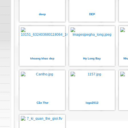
deep
DEP
khoang khac dep
Hạ Long Bay
Nha
Cần Thơ
logo2012