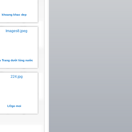
khoang khac dep
 Trang dưới lòng nước
LOgo moi