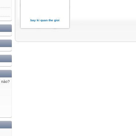
bay ki quan the gioi
ế nào?