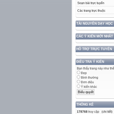
Soạn bài trực tuyến
Các trang trực thuộc
TÀI NGUYÊN DẠY HỌC
CÁC Ý KIẾN MỚI NHẤT
HỖ TRỢ TRỰC TUYẾN
ĐIỀU TRA Ý KIẾN
Bạn thấy trang này như th
Đẹp
Bình thường
Đơn điệu
Ý kiến khác
THỐNG KÊ
178768
truy cập (
chi tiết
)