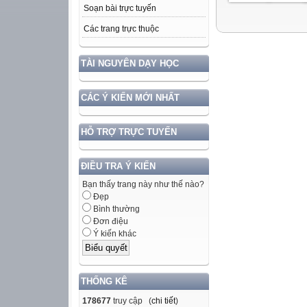
Soạn bài trực tuyến
Các trang trực thuộc
TÀI NGUYÊN DẠY HỌC
CÁC Ý KIẾN MỚI NHẤT
HỖ TRỢ TRỰC TUYẾN
ĐIỀU TRA Ý KIẾN
Bạn thấy trang này như thế nào?
Đẹp
Bình thường
Đơn điệu
Ý kiến khác
THỐNG KÊ
178677
truy cập (
chi tiết
)