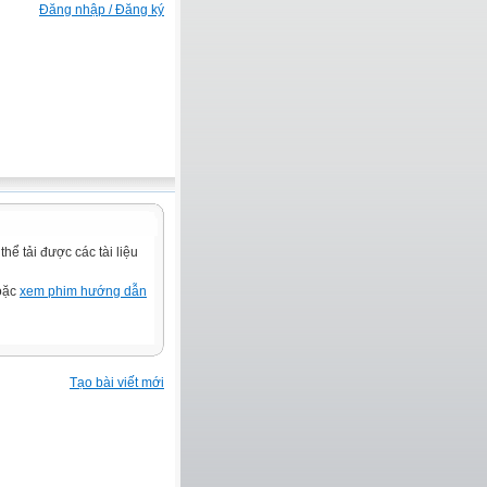
Đăng nhập / Đăng ký
ể tải được các tài liệu
hoặc
xem phim hướng dẫn
Tạo bài viết mới