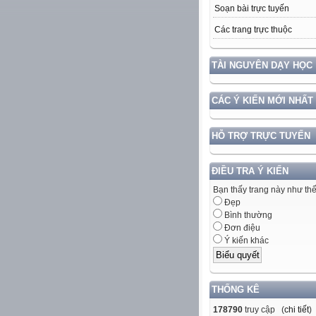
Soạn bài trực tuyến
Các trang trực thuộc
TÀI NGUYÊN DẠY HỌC
CÁC Ý KIẾN MỚI NHẤT
HỖ TRỢ TRỰC TUYẾN
ĐIỀU TRA Ý KIẾN
Bạn thấy trang này như th
Đẹp
Bình thường
Đơn điệu
Ý kiến khác
THỐNG KÊ
178790
truy cập (
chi tiết
)