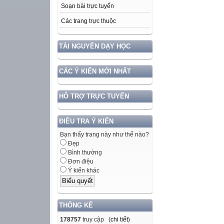
Soạn bài trực tuyến
Các trang trực thuộc
TÀI NGUYÊN DẠY HỌC
CÁC Ý KIẾN MỚI NHẤT
HỖ TRỢ TRỰC TUYẾN
ĐIỀU TRA Ý KIẾN
Bạn thấy trang này như thế nào?
Đẹp
Bình thường
Đơn điệu
Ý kiến khác
THỐNG KÊ
178757
truy cập (
chi tiết
)