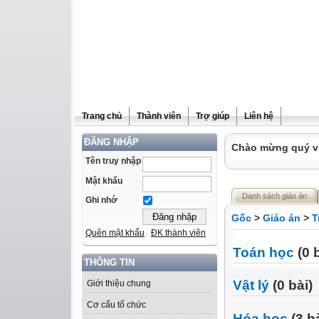
Trang chủ
Thành viên
Trợ giúp
Liên hệ
ĐĂNG NHẬP
Chào mừng quý vị 
Tên truy nhập
Mật khẩu
Danh sách giáo án
Ghi nhớ
Gốc
>
Giáo án
>
T
Quên mật khẩu
ĐK thành viên
Toán học
(0 b
THÔNG TIN
Vật lý
(0 bài)
Giới thiệu chung
Cơ cấu tổ chức
Hóa học
(3 bà