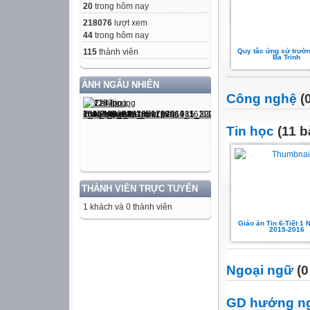
20
trong hôm nay
218076
lượt xem
44
trong hôm nay
115
thành viên
Quy tắc ứng xử trườ
Ba Trinh
ẢNH NGẪU NHIÊN
Công nghệ
(0
Tin học
(11 b
THÀNH VIÊN TRỰC TUYẾN
1 khách và 0 thành viên
Giáo án Tin 6-Tiết 1
2015-2016
Ngoại ngữ
(0
GD hướng n