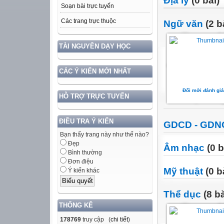
Địa lý
(0 bài)
Soạn bài trực tuyến
Các trang trực thuộc
Ngữ văn
(2 b
TÀI NGUYÊN DẠY HỌC
CÁC Ý KIẾN MỚI NHẤT
Đổi mới đánh giá
HỖ TRỢ TRỰC TUYẾN
ĐIỀU TRA Ý KIẾN
GDCD - GDN
Bạn thấy trang này như thế nào?
Đẹp
Âm nhạc
(0 b
Bình thường
Đơn điệu
Mỹ thuật
(0 b
Ý kiến khác
Thể dục
(8 bà
THỐNG KÊ
178769
truy cập (
chi tiết
)