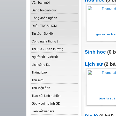
Văn bản mới
Đảng bộ giáo dục
Công đoàn ngành
Đoàn TNCS HCM
Tin tức - Sự kiện
gao an hoa hoc
Công nghệ thông tin
Thi đua - Khen thưởng
Sinh học
(0 b
Người tốt - Việc tốt
Lịch sử
(2 bà
Lịch công tác
Thông báo
Thư mời
Thư viện ảnh
Trao đổi kinh nghiệm
Giao An Su 6
Góp ý với ngành GD
Liên kết website