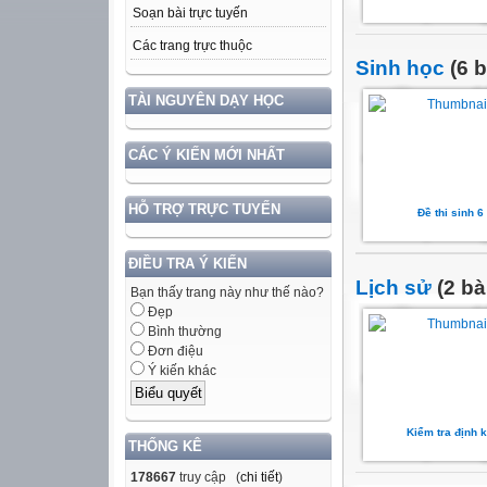
Soạn bài trực tuyến
Các trang trực thuộc
Sinh học
(6 b
TÀI NGUYÊN DẠY HỌC
CÁC Ý KIẾN MỚI NHẤT
HỖ TRỢ TRỰC TUYẾN
Đề thi sinh 6
ĐIỀU TRA Ý KIẾN
Lịch sử
(2 bà
Bạn thấy trang này như thế nào?
Đẹp
Bình thường
Đơn điệu
Ý kiến khác
Kiểm tra định k
THỐNG KÊ
178667
truy cập (
chi tiết
)