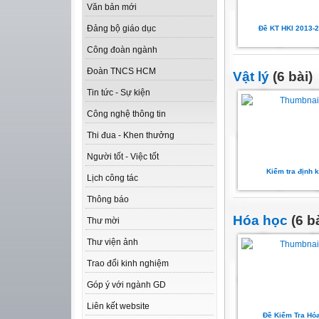
Văn bản mới
Đảng bộ giáo dục
Đề KT HKI 2013-
Công đoàn ngành
Đoàn TNCS HCM
Vật lý
(6 bài)
Tin tức - Sự kiện
Công nghệ thông tin
Thi đua - Khen thưởng
Người tốt - Việc tốt
Kiểm tra định k
Lịch công tác
Thông báo
Hóa học
(6 bà
Thư mời
Thư viện ảnh
Trao đổi kinh nghiệm
Góp ý với ngành GD
Liên kết website
Đề Kiểm Tra Hó