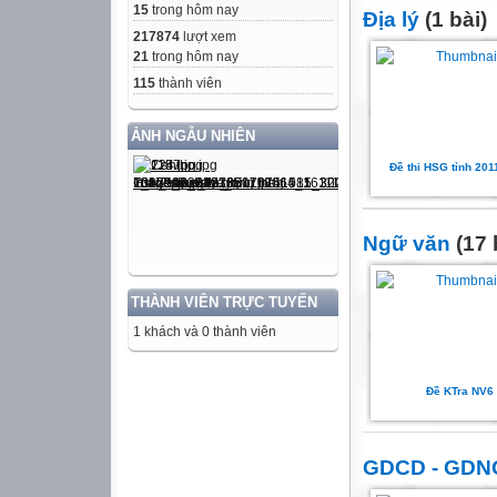
15
trong hôm nay
Địa lý
(1 bài)
217874
lượt xem
21
trong hôm nay
115
thành viên
ẢNH NGẪU NHIÊN
Đề thi HSG tỉnh 20
Ngữ văn
(17 
THÀNH VIÊN TRỰC TUYẾN
1 khách và 0 thành viên
Đề KTra NV6
GDCD - GDN