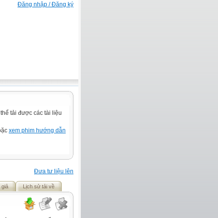
Đăng nhập / Đăng ký
ể tải được các tài liệu
hoặc
xem phim hướng dẫn
Đưa tư liệu lên
 giả
Lịch sử tải về