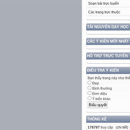
Soạn bài trực tuyến
Các trang trực thuộc
TÀI NGUYÊN DẠY HỌC
CÁC Ý KIẾN MỚI NHẤT
HỖ TRỢ TRỰC TUYẾN
ĐIỀU TRA Ý KIẾN
Bạn thấy trang này như th
Đẹp
Bình thường
Đơn điệu
Ý kiến khác
THỐNG KÊ
178787
truy cập (
chi tiết
)