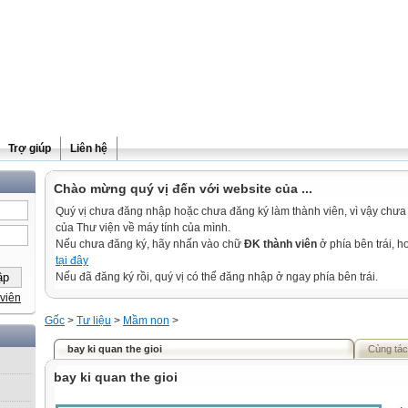
Trợ giúp
Liên hệ
Chào mừng quý vị đến với website của ...
Quý vị chưa đăng nhập hoặc chưa đăng ký làm thành viên, vì vậy chưa th
của Thư viện về máy tính của mình.
Nếu chưa đăng ký, hãy nhấn vào chữ
ĐK thành viên
ở phía bên trái, 
tại đây
Nếu đã đăng ký rồi, quý vị có thể đăng nhập ở ngay phía bên trái.
viên
Gốc
>
Tư liệu
>
Mầm non
>
bay ki quan the gioi
Cùng tác
bay ki quan the gioi