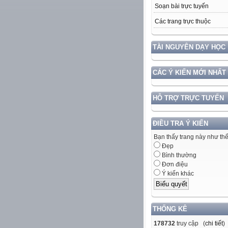
Soạn bài trực tuyến
Các trang trực thuộc
TÀI NGUYÊN DẠY HỌC
CÁC Ý KIẾN MỚI NHẤT
HỖ TRỢ TRỰC TUYẾN
ĐIỀU TRA Ý KIẾN
Bạn thấy trang này như th
Đẹp
Bình thường
Đơn điệu
Ý kiến khác
THỐNG KÊ
178732
truy cập (
chi tiết
)