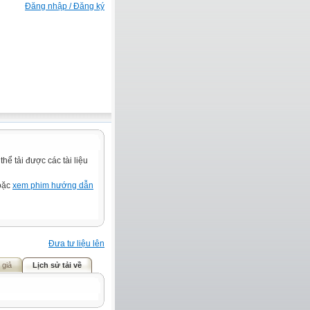
Đăng nhập / Đăng ký
ể tải được các tài liệu
hoặc
xem phim hướng dẫn
Đưa tư liệu lên
 giả
Lịch sử tải về