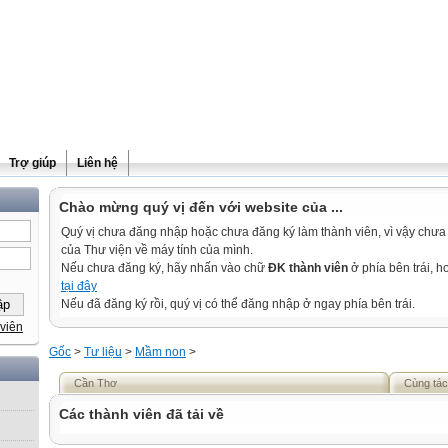
Trợ giúp
Liên hệ
Chào mừng quý vị đến với website của ...
Quý vị chưa đăng nhập hoặc chưa đăng ký làm thành viên, vì vậy chưa th
của Thư viện về máy tính của mình.
Nếu chưa đăng ký, hãy nhấn vào chữ
ĐK thành viên
ở phía bên trái, 
tại đây
Nếu đã đăng ký rồi, quý vị có thể đăng nhập ở ngay phía bên trái.
viên
Gốc
>
Tư liệu
>
Mầm non
>
Cần Thơ
Cùng tác
Các thành viên đã tải về