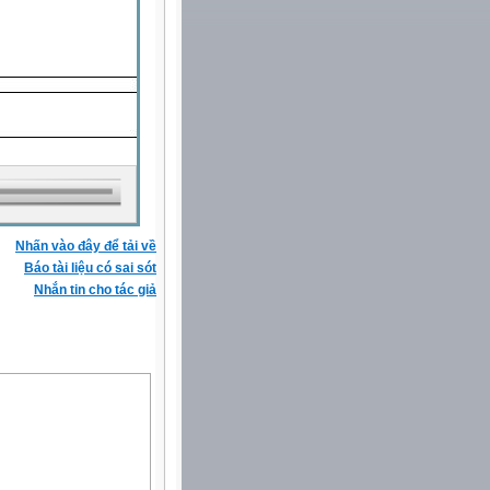
Nhấn vào đây để tải về
Báo tài liệu có sai sót
Nhắn tin cho tác giả