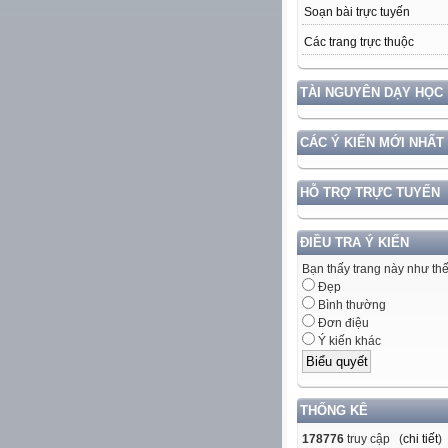
Soạn bài trực tuyến
Các trang trực thuộc
TÀI NGUYÊN DẠY HỌC
CÁC Ý KIẾN MỚI NHẤT
HỖ TRỢ TRỰC TUYẾN
ĐIỀU TRA Ý KIẾN
Bạn thấy trang này như th
Đẹp
Bình thường
Đơn điệu
Ý kiến khác
THỐNG KÊ
178776
truy cập (
chi tiết
)