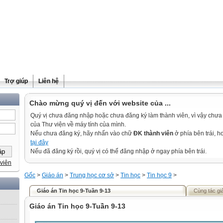
Trợ giúp
Liên hệ
Chào mừng quý vị đến với website của ...
Quý vị chưa đăng nhập hoặc chưa đăng ký làm thành viên, vì vậy chưa th
của Thư viện về máy tính của mình.
Nếu chưa đăng ký, hãy nhấn vào chữ
ĐK thành viên
ở phía bên trái, 
tại đây
Nếu đã đăng ký rồi, quý vị có thể đăng nhập ở ngay phía bên trái.
viên
Gốc
>
Giáo án
>
Trung học cơ sở
>
Tin học
>
Tin học 9
>
Giáo án Tin học 9-Tuần 9-13
Cùng tác gi
Giáo án Tin học 9-Tuần 9-13