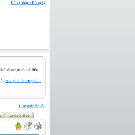
Đăng nhập / Đăng ký
ể tải được các tài liệu
hoặc
xem phim hướng dẫn
Đưa giáo án lên
ả
Lịch sử tải về