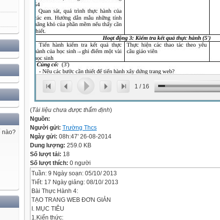
1
/
16
(
Tài liệu chưa được thẩm định
)
Nguồn:
Người gửi:
Trường Thcs
ế nào?
Ngày gửi:
08h:47' 26-08-2014
Dung lượng:
259.0 KB
Số lượt tải:
18
Số lượt thích:
0 người
Tuần: 9 Ngày soạn: 05/10/ 2013
Tiết: 17 Ngày giảng: 08/10/ 2013
Bài Thực Hành 4:
TẠO TRANG WEB ĐƠN GIẢN
I. MỤC TIÊU
1.Kiến thức: