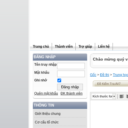
Trang chủ
Thành viên
Trợ giúp
Liên hệ
ĐĂNG NHẬP
Chào mừng quý vị 
Tên truy nhập
Mật khẩu
Gốc
>
Đề thi
>
Trung họ
Ghi nhớ
Đề Kiểm Tra AV7
Quên mật khẩu
ĐK thành viên
Kích thước font
THÔNG TIN
Giới thiệu chung
Cơ cấu tổ chức