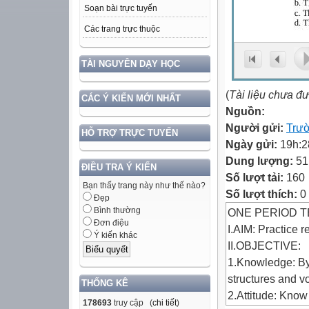
Soạn bài trực tuyến
Các trang trực thuộc
TÀI NGUYÊN DẠY HỌC
(
Tài liệu chưa đ
CÁC Ý KIẾN MỚI NHẤT
Nguồn:
Người gửi:
Trư
HỖ TRỢ TRỰC TUYẾN
Ngày gửi:
19h:2
Dung lượng:
51
ĐIỀU TRA Ý KIẾN
Số lượt tải:
160
Bạn thấy trang này như thế nào?
Số lượt thích:
0
Đẹp
Bình thường
ONE PERIOD T
Đơn điệu
I.AIM: Practice r
Ý kiến khác
II.OBJECTIVE:
1.Knowledge: By 
structures and v
THỐNG KÊ
2.Attitude: Know
178693
truy cập (
chi tiết
)