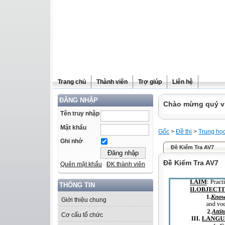
Trang chủ
Thành viên
Trợ giúp
Liên hệ
ĐĂNG NHẬP
Chào mừng quý vị 
Tên truy nhập
Mật khẩu
Gốc
>
Đề thi
>
Trung họ
Ghi nhớ
Đề Kiểm Tra AV7
Đề Kiểm Tra AV7
Quên mật khẩu
ĐK thành viên
THÔNG TIN
Giới thiệu chung
Cơ cấu tổ chức