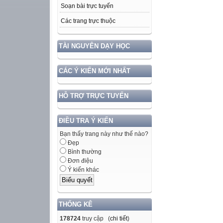
Soạn bài trực tuyến
Các trang trực thuộc
TÀI NGUYÊN DẠY HỌC
CÁC Ý KIẾN MỚI NHẤT
HỖ TRỢ TRỰC TUYẾN
ĐIỀU TRA Ý KIẾN
Bạn thấy trang này như thế nào?
Đẹp
Bình thường
Đơn điệu
Ý kiến khác
THỐNG KÊ
178724
truy cập (
chi tiết
)