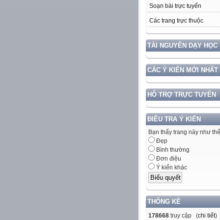
Soạn bài trực tuyến
Các trang trực thuộc
TÀI NGUYÊN DẠY HỌC
CÁC Ý KIẾN MỚI NHẤT
HỖ TRỢ TRỰC TUYẾN
ĐIỀU TRA Ý KIẾN
Bạn thấy trang này như th
Đẹp
Bình thường
Đơn điệu
Ý kiến khác
THỐNG KÊ
178668
truy cập (
chi tiết
)