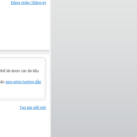
Đăng nhập / Đăng ký
ể tải được các tài liệu
hoặc
xem phim hướng dẫn
Tạo bài viết mới