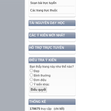
Soạn bài trực tuyến
Các trang trực thuộc
TÀI NGUYÊN DẠY HỌC
CÁC Ý KIẾN MỚI NHẤT
HỖ TRỢ TRỰC TUYẾN
ĐIỀU TRA Ý KIẾN
Bạn thấy trang này như thế nào?
Đẹp
Bình thường
Đơn điệu
Ý kiến khác
THỐNG KÊ
178675
truy cập (
chi tiết
)