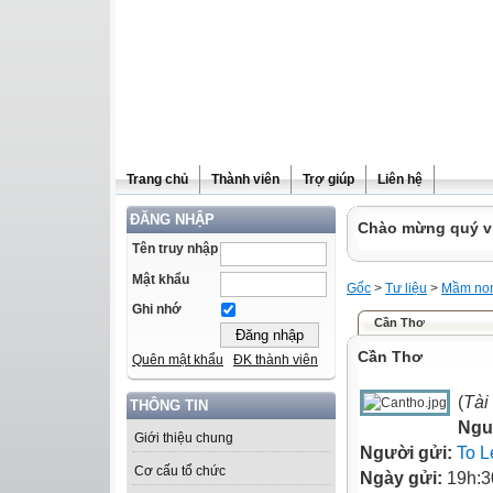
Trang chủ
Thành viên
Trợ giúp
Liên hệ
ĐĂNG NHẬP
Chào mừng quý vị 
Tên truy nhập
Mật khẩu
Gốc
>
Tư liệu
>
Mầm no
Ghi nhớ
Cần Thơ
Cần Thơ
Quên mật khẩu
ĐK thành viên
(
Tài
THÔNG TIN
Ngu
Giới thiệu chung
Người gửi:
To L
Cơ cấu tổ chức
Ngày gửi:
19h:3