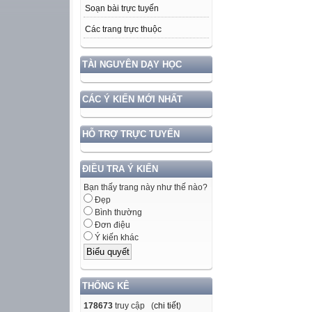
Soạn bài trực tuyến
Các trang trực thuộc
TÀI NGUYÊN DẠY HỌC
CÁC Ý KIẾN MỚI NHẤT
HỖ TRỢ TRỰC TUYẾN
ĐIỀU TRA Ý KIẾN
Bạn thấy trang này như thế nào?
Đẹp
Bình thường
Đơn điệu
Ý kiến khác
THỐNG KÊ
178673
truy cập (
chi tiết
)