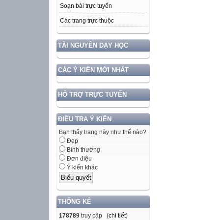
Soạn bài trực tuyến
Các trang trực thuộc
TÀI NGUYÊN DẠY HỌC
CÁC Ý KIẾN MỚI NHẤT
HỖ TRỢ TRỰC TUYẾN
ĐIỀU TRA Ý KIẾN
Bạn thấy trang này như thế nào?
Đẹp
Bình thường
Đơn điệu
Ý kiến khác
THỐNG KÊ
178789
truy cập (
chi tiết
)