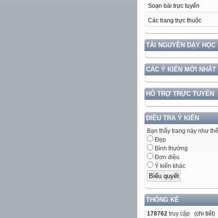
Soạn bài trực tuyến
Các trang trực thuộc
TÀI NGUYÊN DẠY HỌC
CÁC Ý KIẾN MỚI NHẤT
HỖ TRỢ TRỰC TUYẾN
ĐIỀU TRA Ý KIẾN
Bạn thấy trang này như th
Đẹp
Bình thường
Đơn điệu
Ý kiến khác
THỐNG KÊ
178762
truy cập (
chi tiết
)