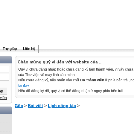
Trợ giúp
Liên hệ
Chào mừng quý vị đến với website của ...
Quý vị chưa đăng nhập hoặc chưa đăng ký làm thành viên, vì vậy chưa th
của Thư viện về máy tính của mình.
Nếu chưa đăng ký, hãy nhấn vào chữ
ĐK thành viên
ở phía bên trái, 
tại đây
Nếu đã đăng ký rồi, quý vị có thể đăng nhập ở ngay phía bên trái.
viên
Gốc
>
Bài viết
>
Lịch công tác
>