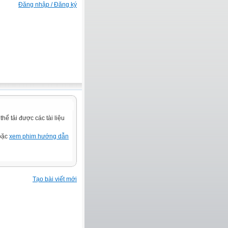
Đăng nhập / Đăng ký
ể tải được các tài liệu
hoặc
xem phim hướng dẫn
Tạo bài viết mới