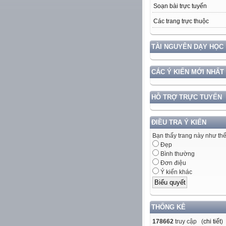
Soạn bài trực tuyến
Các trang trực thuộc
TÀI NGUYÊN DẠY HỌC
CÁC Ý KIẾN MỚI NHẤT
HỖ TRỢ TRỰC TUYẾN
ĐIỀU TRA Ý KIẾN
Bạn thấy trang này như th
Đẹp
Bình thường
Đơn điệu
Ý kiến khác
THỐNG KÊ
178662
truy cập (
chi tiết
)