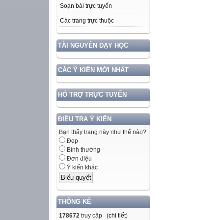
Soạn bài trực tuyến
Các trang trực thuộc
TÀI NGUYÊN DẠY HỌC
CÁC Ý KIẾN MỚI NHẤT
HỖ TRỢ TRỰC TUYẾN
ĐIỀU TRA Ý KIẾN
Bạn thấy trang này như thế nào?
Đẹp
Bình thường
Đơn điệu
Ý kiến khác
THỐNG KÊ
178672
truy cập (
chi tiết
)