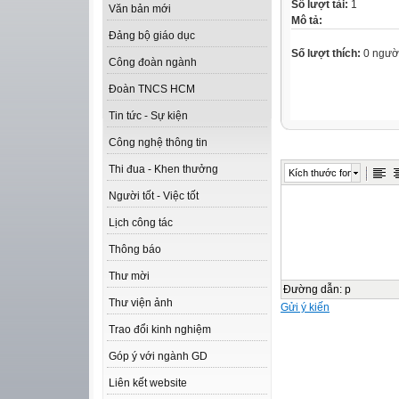
Số lượt tải:
1
Văn bản mới
Mô tả:
Đảng bộ giáo dục
Số lượt thích:
0 ngườ
Công đoàn ngành
Đoàn TNCS HCM
Tin tức - Sự kiện
Công nghệ thông tin
Thi đua - Khen thưởng
Kích thước font
Người tốt - Việc tốt
Lịch công tác
Thông báo
Thư mời
Đường dẫn
:
p
Thư viện ảnh
Gửi ý kiến
Trao đổi kinh nghiệm
Góp ý với ngành GD
Liên kết website