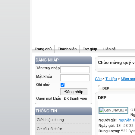
Trang chủ
Thành viên
Trợ giúp
Liên hệ
ĐĂNG NHẬP
Chào mừng quý vị 
Tên truy nhập
Mật khẩu
Gốc
>
Tư liệu
>
Mầm no
Ghi nhớ
DEP
DEP
Quên mật khẩu
ĐK thành viên
(
T
THÔNG TIN
Ng
Giới thiệu chung
Người gửi:
Nguyễn T
Ngày gửi:
18h:53' 22
Cơ cấu tổ chức
Dung lượng:
522 Byt