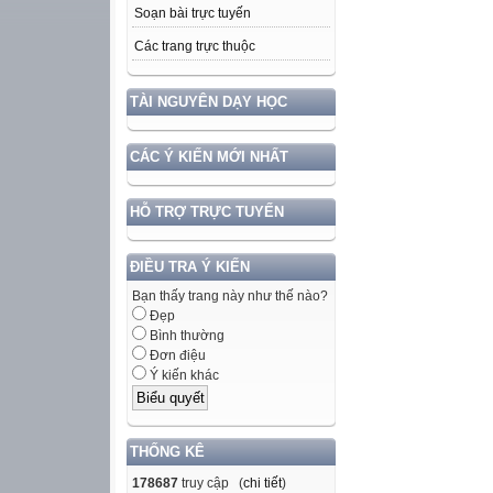
Soạn bài trực tuyến
Các trang trực thuộc
TÀI NGUYÊN DẠY HỌC
CÁC Ý KIẾN MỚI NHẤT
HỖ TRỢ TRỰC TUYẾN
ĐIỀU TRA Ý KIẾN
Bạn thấy trang này như thế nào?
Đẹp
Bình thường
Đơn điệu
Ý kiến khác
THỐNG KÊ
178687
truy cập (
chi tiết
)