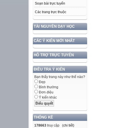
Soạn bài trực tuyến
Các trang trực thuộc
TÀI NGUYÊN DẠY HỌC
CÁC Ý KIẾN MỚI NHẤT
HỖ TRỢ TRỰC TUYẾN
ĐIỀU TRA Ý KIẾN
Bạn thấy trang này như thế nào?
Đẹp
Bình thường
Đơn điệu
Ý kiến khác
THỐNG KÊ
178663
truy cập (
chi tiết
)