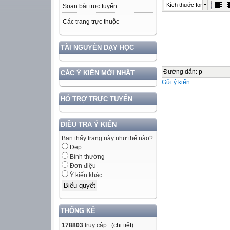
Kích thước font
Soạn bài trực tuyến
Các trang trực thuộc
TÀI NGUYÊN DẠY HỌC
Đường dẫn
:
p
CÁC Ý KIẾN MỚI NHẤT
Gửi ý kiến
HỖ TRỢ TRỰC TUYẾN
ĐIỀU TRA Ý KIẾN
Bạn thấy trang này như thế nào?
Đẹp
Bình thường
Đơn điệu
Ý kiến khác
THỐNG KÊ
178803
truy cập (
chi tiết
)