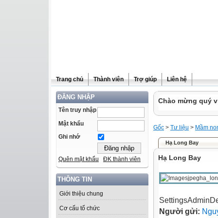
Trang chủ
Thành viên
Trợ giúp
Liên hệ
ĐĂNG NHẬP
Chào mừng quý vị 
Tên truy nhập
Mật khẩu
Gốc
>
Tư liệu
>
Mầm no
Ghi nhớ
Hạ Long Bay
Hạ Long Bay
Quên mật khẩu
ĐK thành viên
THÔNG TIN
Giới thiệu chung
SettingsAdminDe
Cơ cấu tổ chức
Người gửi:
Ngu