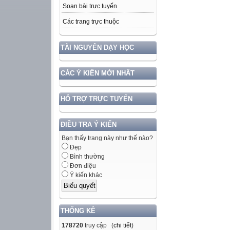
Soạn bài trực tuyến
Các trang trực thuộc
TÀI NGUYÊN DẠY HỌC
CÁC Ý KIẾN MỚI NHẤT
HỖ TRỢ TRỰC TUYẾN
ĐIỀU TRA Ý KIẾN
Bạn thấy trang này như thế nào?
Đẹp
Bình thường
Đơn điệu
Ý kiến khác
THỐNG KÊ
178720
truy cập (
chi tiết
)