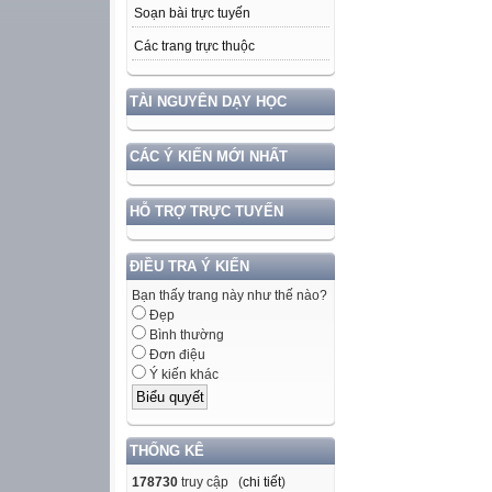
Soạn bài trực tuyến
Các trang trực thuộc
TÀI NGUYÊN DẠY HỌC
CÁC Ý KIẾN MỚI NHẤT
HỖ TRỢ TRỰC TUYẾN
ĐIỀU TRA Ý KIẾN
Bạn thấy trang này như thế nào?
Đẹp
Bình thường
Đơn điệu
Ý kiến khác
THỐNG KÊ
178730
truy cập (
chi tiết
)