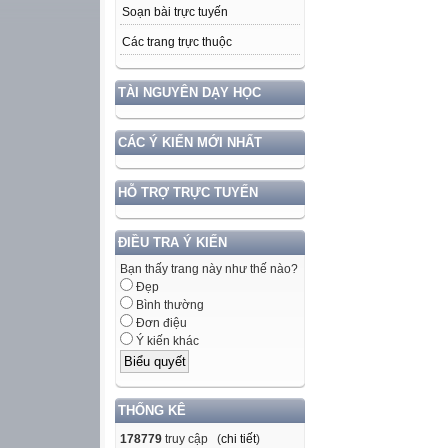
Soạn bài trực tuyến
Các trang trực thuộc
TÀI NGUYÊN DẠY HỌC
CÁC Ý KIẾN MỚI NHẤT
HỖ TRỢ TRỰC TUYẾN
ĐIỀU TRA Ý KIẾN
Bạn thấy trang này như thế nào?
Đẹp
Bình thường
Đơn điệu
Ý kiến khác
THỐNG KÊ
178779
truy cập (
chi tiết
)