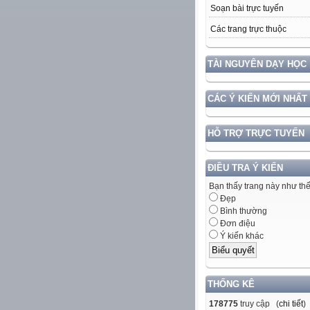
Soạn bài trực tuyến
Các trang trực thuộc
TÀI NGUYÊN DẠY HỌC
CÁC Ý KIẾN MỚI NHẤT
HỖ TRỢ TRỰC TUYẾN
ĐIỀU TRA Ý KIẾN
Bạn thấy trang này như th
Đẹp
Bình thường
Đơn điệu
Ý kiến khác
THỐNG KÊ
178775
truy cập (
chi tiết
)