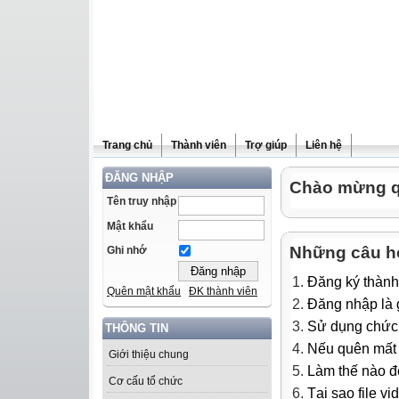
Trang chủ
Thành viên
Trợ giúp
Liên hệ
ĐĂNG NHẬP
Chào mừng qu
Tên truy nhập
Mật khẩu
Những câu h
Ghi nhớ
Đăng ký thành
Quên mật khẩu
ĐK thành viên
Đăng nhập là g
Sử dụng chức 
THÔNG TIN
Nếu quên mất m
Giới thiệu chung
Làm thế nào để
Cơ cấu tổ chức
Tại sao file v