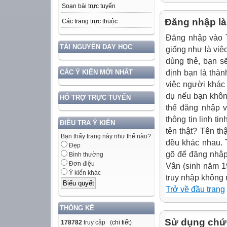
Soạn bài trực tuyến
Đăng nhập là 
Các trang trực thuộc
Đăng nhập vào T
TÀI NGUYÊN DẠY HỌC
giống như là việc
dùng thẻ, bạn s
định bạn là thàn
CÁC Ý KIẾN MỚI NHẤT
việc người khác
dụ nếu bạn khôn
HỖ TRỢ TRỰC TUYẾN
thể đăng nhập v
thông tin linh ti
ĐIỀU TRA Ý KIẾN
tên thật? Tên th
Bạn thấy trang này như thế nào?
đều khác nhau. 
Đẹp
gõ để đăng nhập
Bình thường
Đơn điệu
Vân (sinh năm 19
Ý kiến khác
truy nhập không 
Trở về đầu trang
THỐNG KÊ
Sử dụng chức
178782
truy cập (
chi tiết
)