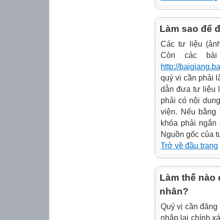
Làm sao để đư
Các tư liệu (ản
Còn các bài 
http://baigiang.b
quý vị cần phải 
dẫn đưa tư liệu
phải có nội dun
viện. Nếu bằng 
khóa phải ngắn 
Nguồn gốc của tư 
Trở về đầu trang
Làm thế nào đ
nhân?
Quý vị cần đăng
nhập lại chính xá