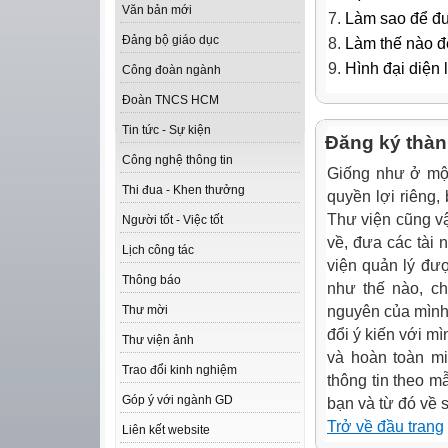
Văn bản mới
Làm sao để đưa
Đảng bộ giáo dục
Làm thế nào để
Hình đại diện 
Công đoàn ngành
Đoàn TNCS HCM
Tin tức - Sự kiện
Đăng ký thàn
Công nghệ thông tin
Giống như ở một
Thi đua - Khen thưởng
quyền lợi riêng,
Thư viện cũng vậy
Người tốt - Việc tốt
về, đưa các tài 
Lịch công tác
viện quản lý đư
Thông báo
như thế nào, ch
nguyên của mình,
Thư mời
đổi ý kiến với m
Thư viện ảnh
và hoàn toàn mi
Trao đổi kinh nghiệm
thông tin theo m
Góp ý với ngành GD
bạn và từ đó về 
Trở về đầu trang
Liên kết website