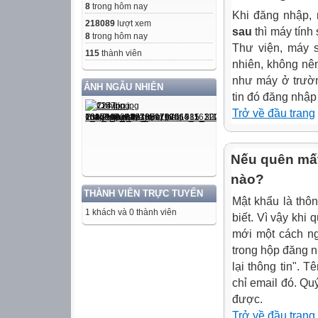
8
trong hôm nay
Khi đăng nhập,
218089
lượt xem
sau
thì máy tính
8
trong hôm nay
Thư viện, máy s
115
thành viên
nhiên, không nê
như máy ở trườn
ẢNH NGẪU NHIÊN
tin đó đăng nhập
Trở về đầu trang
Nếu quên mất
nào?
THÀNH VIÊN TRỰC TUYẾN
Mật khẩu là thôn
1 khách và 0 thành viên
biết. Vì vậy khi 
mới một cách ng
trong hộp đăng n
lại thông tin". 
chỉ email đó. Qu
được.
Trở về đầu trang