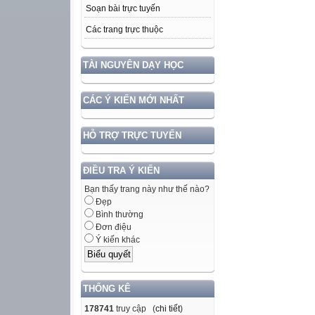
Soạn bài trực tuyến
Các trang trực thuộc
TÀI NGUYÊN DẠY HỌC
CÁC Ý KIẾN MỚI NHẤT
HỖ TRỢ TRỰC TUYẾN
ĐIỀU TRA Ý KIẾN
Bạn thấy trang này như thế nào?
Đẹp
Bình thường
Đơn điệu
Ý kiến khác
THỐNG KÊ
178741
truy cập (
chi tiết
)