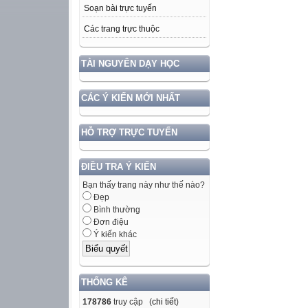
Soạn bài trực tuyến
Các trang trực thuộc
TÀI NGUYÊN DẠY HỌC
CÁC Ý KIẾN MỚI NHẤT
HỖ TRỢ TRỰC TUYẾN
ĐIỀU TRA Ý KIẾN
Bạn thấy trang này như thế nào?
Đẹp
Bình thường
Đơn điệu
Ý kiến khác
THỐNG KÊ
178786
truy cập (
chi tiết
)