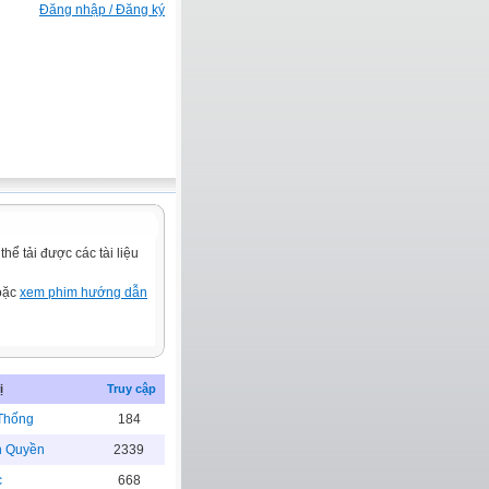
Đăng nhập / Đăng ký
ể tải được các tài liệu
hoặc
xem phim hướng dẫn
ị
Truy cập
Thống
184
h Quyền
2339
c
668