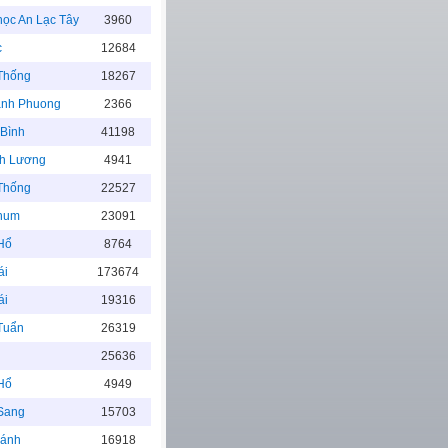
học An Lạc Tây
3960
c
12684
Thống
18267
anh Phuong
2366
Bình
41198
h Lương
4941
Thống
22527
hum
23091
Hổ
8764
ái
173674
ái
19316
Tuẩn
26319
25636
Hổ
4949
Sang
15703
hánh
16918