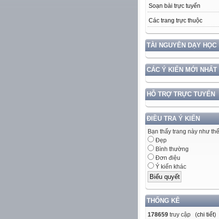
Soạn bài trực tuyến
Các trang trực thuộc
TÀI NGUYÊN DẠY HỌC
CÁC Ý KIẾN MỚI NHẤT
HỖ TRỢ TRỰC TUYẾN
ĐIỀU TRA Ý KIẾN
Bạn thấy trang này như th
Đẹp
Bình thường
Đơn điệu
Ý kiến khác
THỐNG KÊ
178659
truy cập (
chi tiết
)