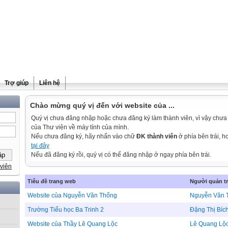
Trợ giúp
Liên hệ
Chào mừng quý vị đến với website của ...
Quý vị chưa đăng nhập hoặc chưa đăng ký làm thành viên, vì vậy chưa th
của Thư viện về máy tính của mình.
Nếu chưa đăng ký, hãy nhấn vào chữ
ĐK thành viên
ở phía bên trái, 
tại đây
Nếu đã đăng ký rồi, quý vị có thể đăng nhập ở ngay phía bên trái.
viên
Tiêu đề trang web
Người quản tr
Website của Nguyễn Văn Thống
Nguyễn Văn 
Trường Tiểu học Ba Trinh 2
Đặng Thị Bíc
Website của Thầy Lê Quang Lộc
Lê Quang Lộ