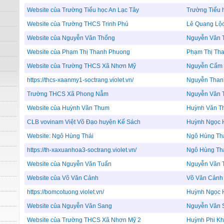
Website của Trường Tiểu học An Lạc Tây
Trường Tiểu 
Website của Trường THCS Trinh Phú
Lê Quang Lộ
Website của Nguyễn Văn Thống
Nguyễn Văn 
Website của Phạm Thị Thanh Phuong
Phạm Thị Th
Website của Trường THCS Xã Nhơn Mỹ
Nguyễn Cẩm 
https://thcs-xaanmy1-soctrang.violet.vn/
Nguyễn Than
Trường THCS Xã Phong Nẫm
Nguyễn Văn 
Website của Huỳnh Văn Thum
Huỳnh Văn T
CLB vovinam Việt Võ Đạo huyện Kế Sách
Huỳnh Ngọc 
Website: Ngô Hùng Thái
Ngô Hùng Th
https://th-xaxuanhoa3-soctrang.violet.vn/
Ngô Hùng Th
Website của Nguyễn Văn Tuẩn
Nguyễn Văn 
Website của Võ Văn Cảnh
Võ Văn Cảnh
https://bomcotuong.violet.vn/
Huỳnh Ngọc 
Website của Nguyễn Văn Sang
Nguyễn Văn 
Website của Trường THCS Xã Nhơn Mỹ 2
Huỳnh Phi K