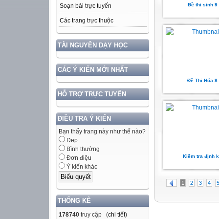
Đề thi sinh 9
Soạn bài trực tuyến
Các trang trực thuộc
TÀI NGUYÊN DẠY HỌC
CÁC Ý KIẾN MỚI NHẤT
Đề Thi Hóa 8
HỖ TRỢ TRỰC TUYẾN
ĐIỀU TRA Ý KIẾN
Bạn thấy trang này như thế nào?
Đẹp
Bình thường
Kiểm tra định k
Đơn điệu
Ý kiến khác
1
2
3
4
THỐNG KÊ
178740
truy cập (
chi tiết
)