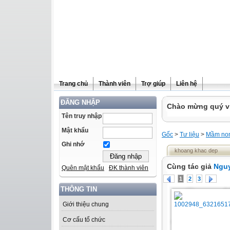
Trang chủ
Thành viên
Trợ giúp
Liên hệ
ĐĂNG NHẬP
Chào mừng quý vị 
Tên truy nhập
Mật khẩu
Gốc
>
Tư liệu
>
Mầm no
Ghi nhớ
khoang khac dep
Cùng tác giả
Nguy
Quên mật khẩu
ĐK thành viên
1
2
3
THÔNG TIN
Giới thiệu chung
Cơ cấu tổ chức