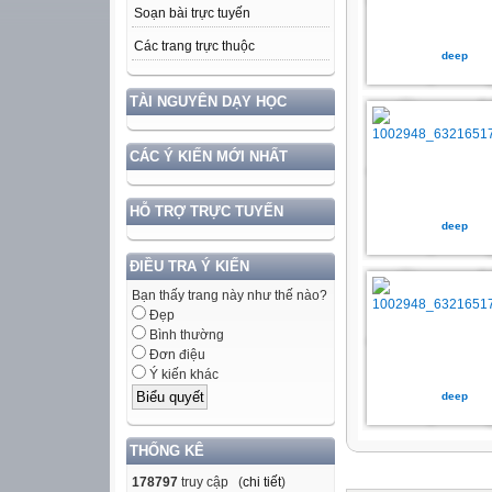
Soạn bài trực tuyến
Các trang trực thuộc
deep
TÀI NGUYÊN DẠY HỌC
CÁC Ý KIẾN MỚI NHẤT
HỖ TRỢ TRỰC TUYẾN
deep
ĐIỀU TRA Ý KIẾN
Bạn thấy trang này như thế nào?
Đẹp
Bình thường
Đơn điệu
Ý kiến khác
deep
THỐNG KÊ
178797
truy cập (
chi tiết
)