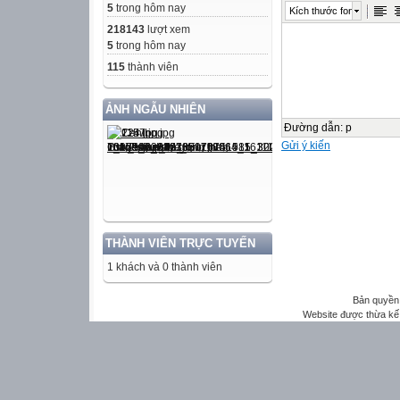
5
trong hôm nay
Kích thước font
218143
lượt xem
5
trong hôm nay
115
thành viên
ẢNH NGẪU NHIÊN
Đường dẫn
:
p
Gửi ý kiến
THÀNH VIÊN TRỰC TUYẾN
1 khách và 0 thành viên
Bản quyền 
Website được thừa kế