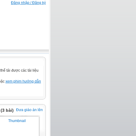
Đăng nhập / Đăng ký
ể tải được các tài liệu
hoặc
xem phim hướng dẫn
(3 bài)
Đưa giáo án lên