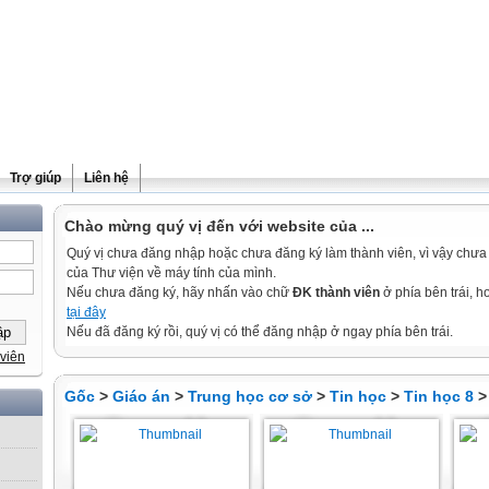
Trợ giúp
Liên hệ
Chào mừng quý vị đến với website của ...
Quý vị chưa đăng nhập hoặc chưa đăng ký làm thành viên, vì vậy chưa th
của Thư viện về máy tính của mình.
Nếu chưa đăng ký, hãy nhấn vào chữ
ĐK thành viên
ở phía bên trái, 
tại đây
Nếu đã đăng ký rồi, quý vị có thể đăng nhập ở ngay phía bên trái.
viên
Gốc
>
Giáo án
>
Trung học cơ sở
>
Tin học
>
Tin học 8
> 