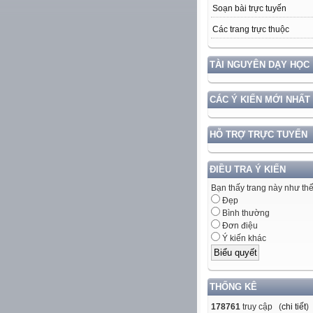
Soạn bài trực tuyến
Các trang trực thuộc
TÀI NGUYÊN DẠY HỌC
CÁC Ý KIẾN MỚI NHẤT
HỖ TRỢ TRỰC TUYẾN
ĐIỀU TRA Ý KIẾN
Bạn thấy trang này như th
Đẹp
Bình thường
Đơn điệu
Ý kiến khác
THỐNG KÊ
178761
truy cập (
chi tiết
)